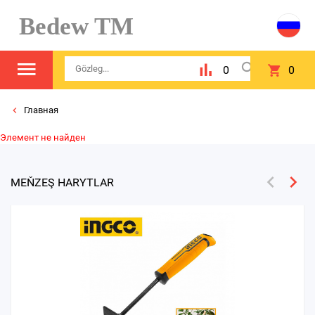
Bedew TM
0
0
Главная
Элемент не найден
MEŇZEŞ HARYTLAR