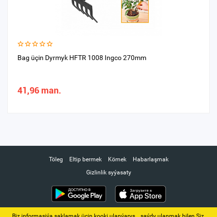
Bag üçin Dyrmyk HFTR 1008 Ingco 270mm
41,96 man.
Töleg
Eltip bermek
Kömek
Habarlaşmak
Gizlinlik syýasaty
Biz informasiýa saklamak üçin kooki ulanýarys. ‚ saýdy ulanmak bilen Siz