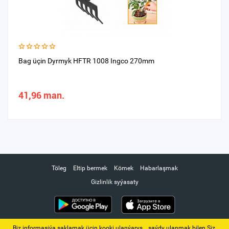
Bag üçin Dyrmyk HFTR 1008 Ingco 270mm
41,96 man.
Töleg
Eltip bermek
Kömek
Habarlaşmak
Gizlinlik syýasaty
Biz informasiýa saklamak üçin kooki ulanýarys. ‚ saýdy ulanmak bilen Siz