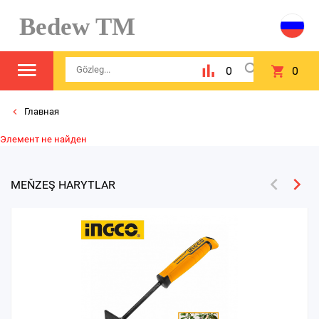
Bedew TM
0
0
Главная
Элемент не найден
MEŇZEŞ HARYTLAR