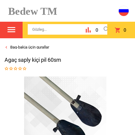
Bedew TM
0
0
Bag-bakja üçin gurallar
Agaç saply kiçi pil 60sm