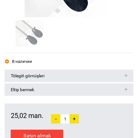
В наличии
Tölegiň görnüşleri
Eltip bermek
25,02 man.
-
+
Satyn almak