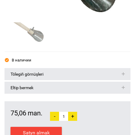
В наличии
Tölegiň görnüşleri
Eltip bermek
75,06 man.
-
+
Satyn almak