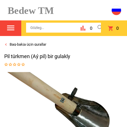
Bedew TM
0
0
Bag-bakja üçin gurallar
Pil türkmen (Aý pil) bir gulakly