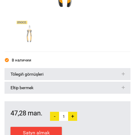
В наличии
Tölegiň görnüşleri
Eltip bermek
47,28 man.
-
+
Satyn almak