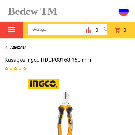
Bedew TM
0
0
Atagzylar
Kusaçka Ingсo HDCP08168 160 mm