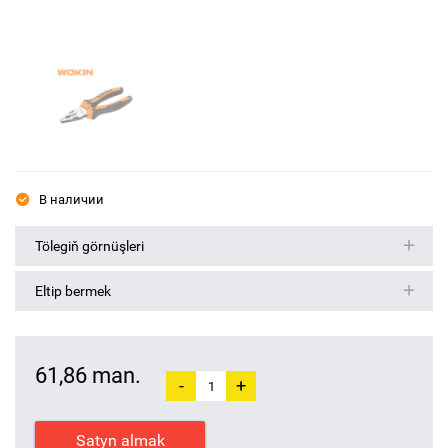
В наличии
Tölegiň görnüşleri
Eltip bermek
61,86 man.
-
+
Satyn almak