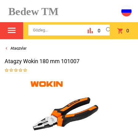
Bedew TM
0
0
Atagzylar
Atagzy Wokin 180 mm 101007