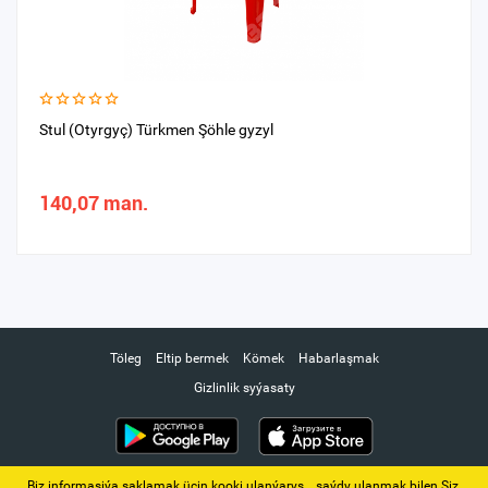
Stul (Otyrgyç) Türkmen Şöhle gyzyl
140,07 man.
Töleg
Eltip bermek
Kömek
Habarlaşmak
Gizlinlik syýasaty
Biz informasiýa saklamak üçin kooki ulanýarys. ‚ saýdy ulanmak bilen Siz