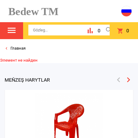
Bedew TM
0
0
Главная
Элемент не найден
MEŇZEŞ HARYTLAR