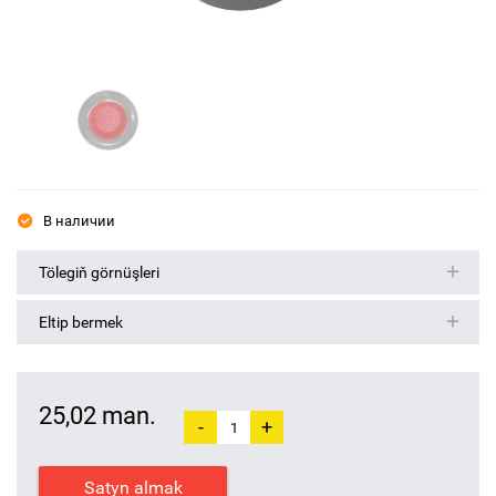
В наличии
Tölegiň görnüşleri
Eltip bermek
25,02 man.
-
+
Satyn almak