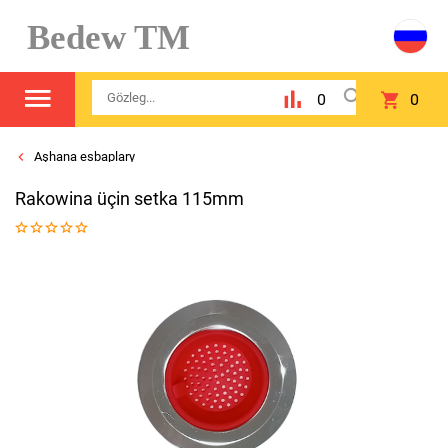
Bedew TM
0
0
Aşhana esbaplary
Rakowina üçin setka 115mm