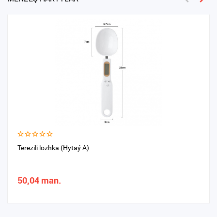
Terezili lozhka (Hytaý A)
50,04 man.