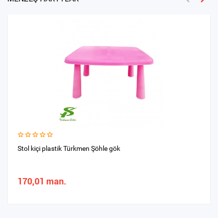
Stol kiçi plastik Türkmen Şöhle gök
170,01 man.