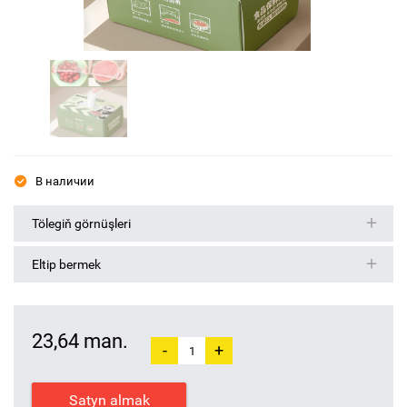
В наличии
Tölegiň görnüşleri
Eltip bermek
23,64 man.
-
+
Satyn almak