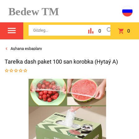
Bedew TM
0
0
Aşhana esbaplary
Tarelka dash paket 100 san korobka (Hytaý A)