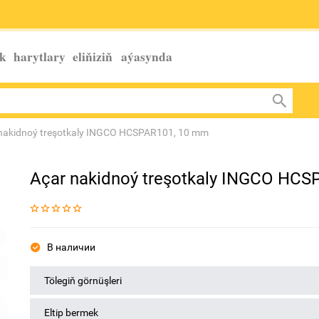
k harytlary eliňiziň
aýasynda
nakidnoý treşotkaly INGCO HCSPAR101, 10 mm
Açar nakidnoý treşotkaly INGCO HC
В наличии
Tölegiň görnüşleri
Eltip bermek