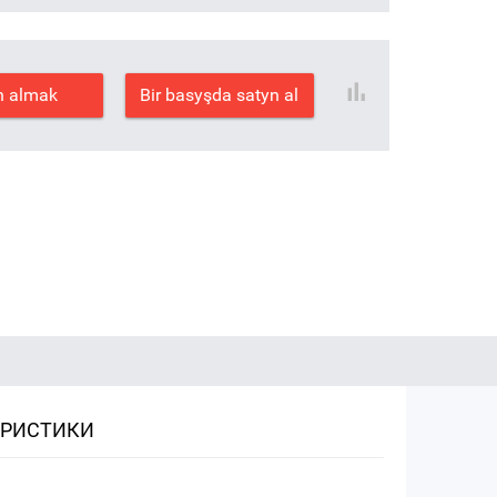
n almak
Bir basyşda satyn al
ЕРИСТИКИ