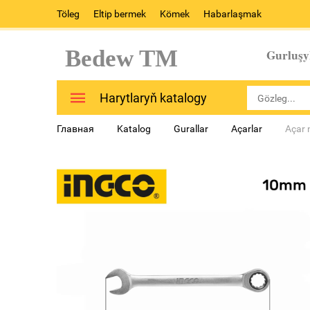
Töleg
Eltip bermek
Kömek
Habarlaşmak
Bedew TM
Gurluşy
Harytlaryň katalogy
Главная
Katalog
Gurallar
Açarlar
Açar 