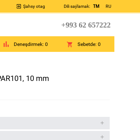
Şahsy otag
Dili saýlamak:
TM
RU
+993 62 657222
Deneşdirmek:
0
Sebetde:
0
SPAR101, 10 mm