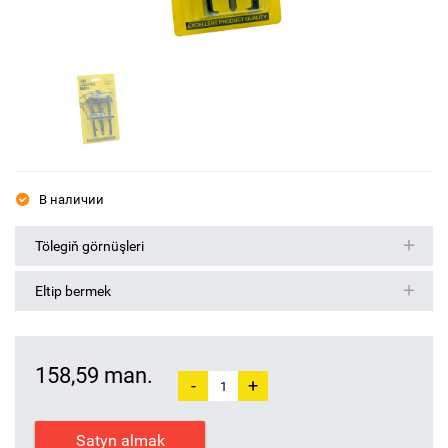
В наличии
Tölegiň görnüşleri
Eltip bermek
158,59 man.
-
+
Satyn almak