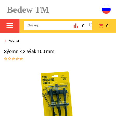
Bedew TM
0
0
Açarlar
Sýomnik 2 aýak 100 mm