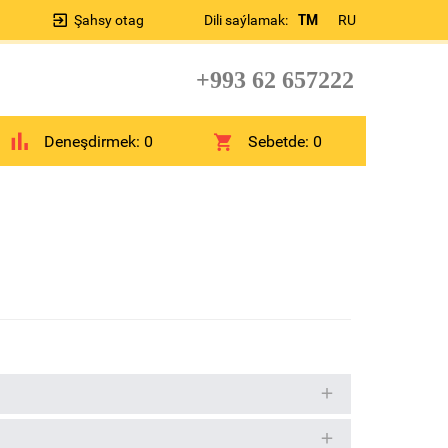
Şahsy otag
Dili saýlamak:
TM
RU
+993 62 657222
Deneşdirmek:
0
Sebetde:
0