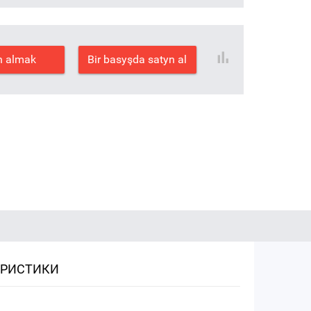
n almak
Bir basyşda satyn al
ЕРИСТИКИ