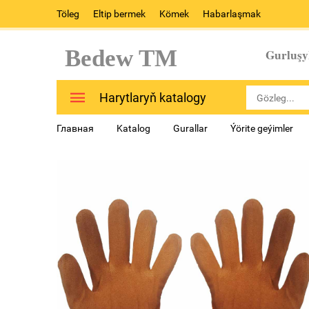
Töleg
Eltip bermek
Kömek
Habarlaşmak
Bedew TM
Gurluşy
Harytlaryň katalogy
Главная
Katalog
Gurallar
Ýörite geýimler