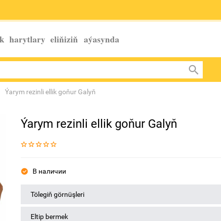
k harytlary eliňiziň
aýasynda
Ýarym rezinli ellik goňur Galyň
Ýarym rezinli ellik goňur Galyň
В наличии
Tölegiň görnüşleri
Eltip bermek