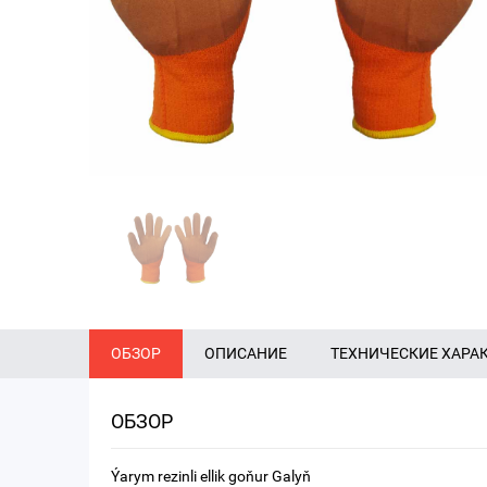
ОБЗОР
ОПИСАНИЕ
ТЕХНИЧЕСКИЕ ХАРА
ОБЗОР
Ýarym rezinli ellik goňur Galyň