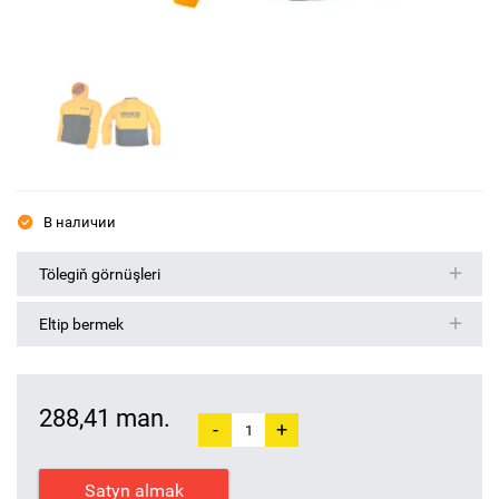
В наличии
Tölegiň görnüşleri
Eltip bermek
288,41 man.
-
+
Satyn almak