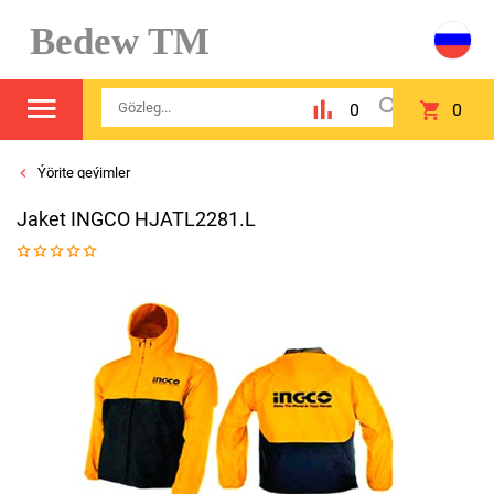
Bedew TM
0
0
Ýörite geýimler
Jaket INGCO HJATL2281.L