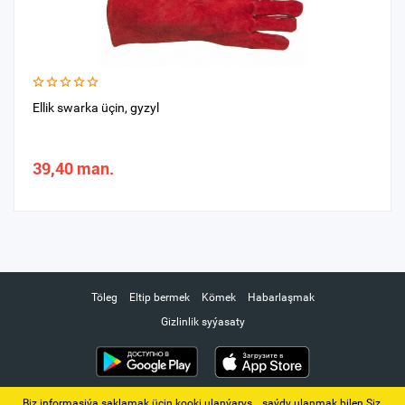
Ellik swarka üçin, gyzyl
39,40 man.
Töleg
Eltip bermek
Kömek
Habarlaşmak
Gizlinlik syýasaty
Biz informasiýa saklamak üçin kooki ulanýarys. ‚ saýdy ulanmak bilen Siz