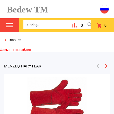
Bedew TM
0
0
Главная
Элемент не найден
MEŇZEŞ HARYTLAR