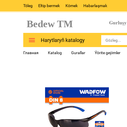
Töleg
Eltip bermek
Kömek
Habarlaşmak
Bedew TM
Gurluşy
Harytlaryň katalogy
Главная
Katalog
Gurallar
Ýörite geýimler