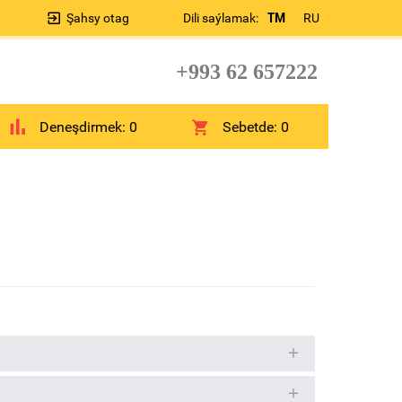
Şahsy otag
Dili saýlamak:
TM
RU
+993 62 657222
Deneşdirmek:
0
Sebetde:
0