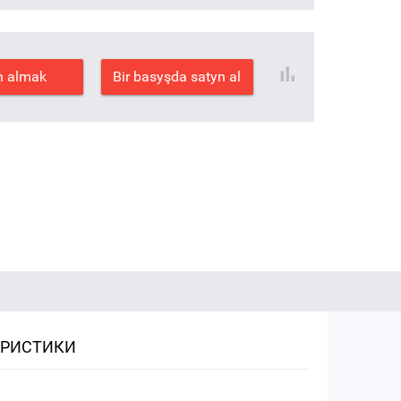
n almak
Bir basyşda satyn al
ЕРИСТИКИ