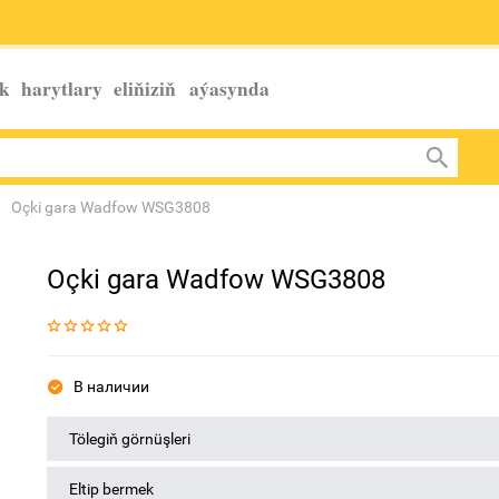
k harytlary eliňiziň
aýasynda
Oçki gara Wadfow WSG3808
Oçki gara Wadfow WSG3808
В наличии
Tölegiň görnüşleri
Eltip bermek