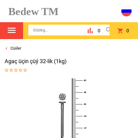
Bedew TM
0
0
Çüýler
Agaç üçin çüý 32-lik (1kg)