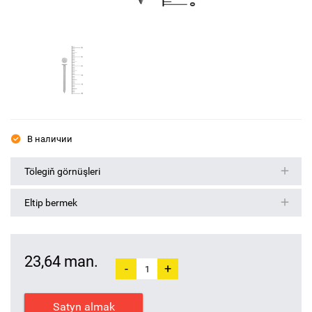
В наличии
Tölegiň görnüşleri
Eltip bermek
23,64 man.
-
+
Satyn almak