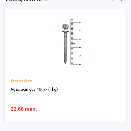
Agaç üçin çüý 40-lyk (1kg)
22,66 man.