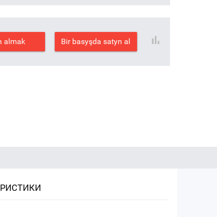
n almak
Bir basyşda satyn al
ЕРИСТИКИ