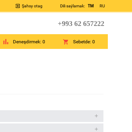
Şahsy otag
Dili saýlamak:
TM
RU
+993 62 657222
Deneşdirmek:
0
Sebetde:
0