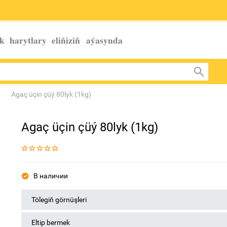
k harytlary eliňiziň
aýasynda
Agaç üçin çüý 80lyk (1kg)
Agaç üçin çüý 80lyk (1kg)
В наличии
Tölegiň görnüşleri
Eltip bermek