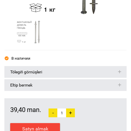
В наличии
Tölegiň görnüşleri
Eltip bermek
39,40 man.
-
+
Satyn almak