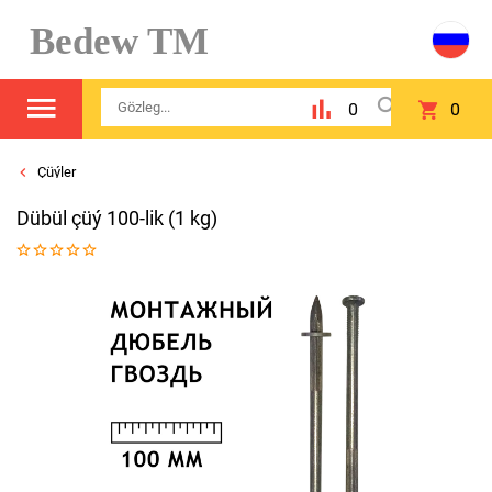
Bedew TM
0
0
Çüýler
Dübül çüý 100-lik (1 kg)