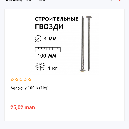
Agaç çüý 100lik (1kg)
25,02 man.