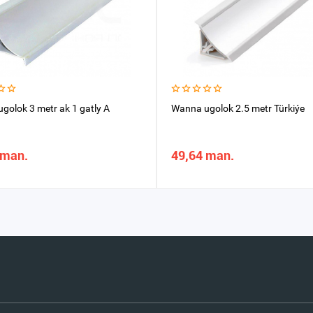
golok 3 metr ak 1 gatly A
Wanna ugolok 2.5 metr Türkiýe
 man.
49,64 man.