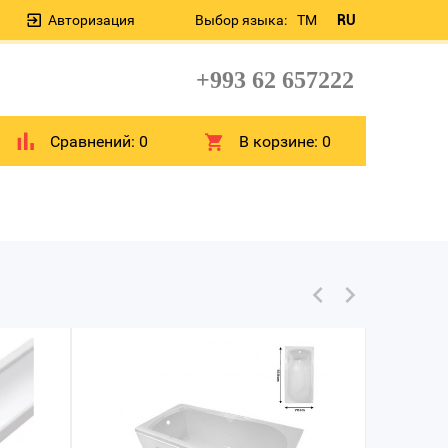
Авторизация
Выбор языка:
TM
RU
+993 62 657222
Сравнений:
0
В корзине:
0