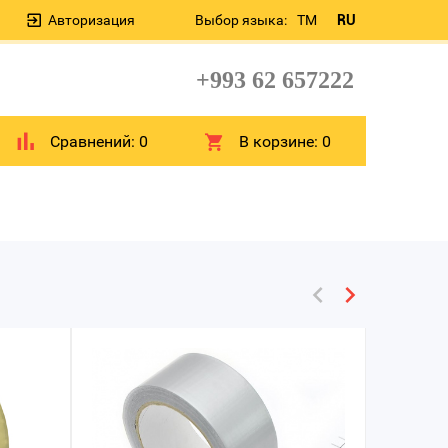
Авторизация
Выбор языка:
TM
RU
+993 62 657222
Сравнений:
0
В корзине:
0