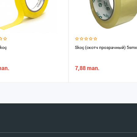
Skoç
Skoç (скотч прозрачный) 5sm
man.
7,88 man.