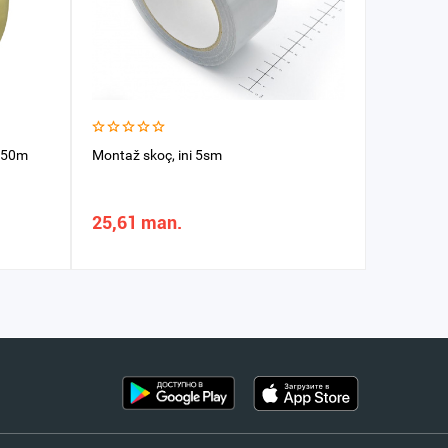
x50m
Montaž skoç, ini 5sm
Skoç nike
25,61 man.
20,09 