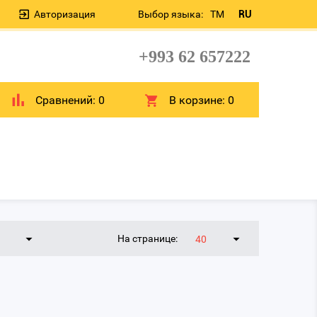
Авторизация
Выбор языка:
TM
RU
+993 62 657222
Сравнений:
0
В корзине:
0
На странице:
40