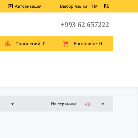
Авторизация
Выбор языка:
TM
RU
+993 62 657222
Сравнений:
0
В корзине:
0
На странице:
40