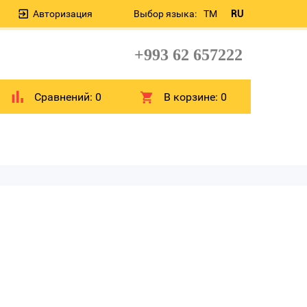
Авторизация
Выбор языка:
TM
RU
+993 62 657222
Сравнений:
0
В корзине:
0