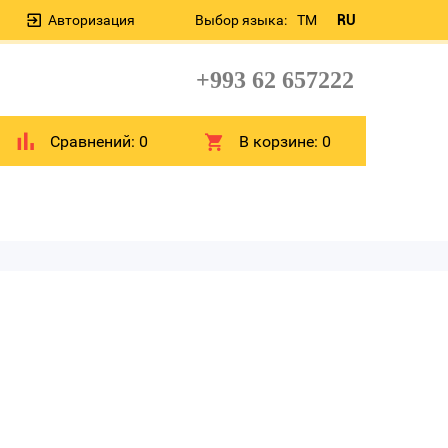
Авторизация
Выбор языка:
TM
RU
+993 62 657222
Сравнений:
0
В корзине:
0