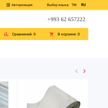
Авторизация
Выбор языка:
TM
RU
+993 62 657222
Сравнений:
0
В корзине:
0