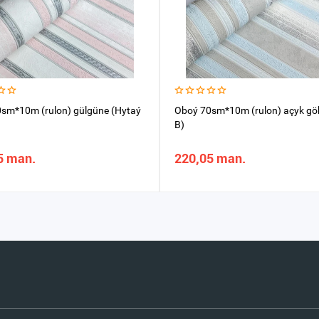
sm*10m (rulon) gülgüne (Hytaý
Oboý 70sm*10m (rulon) açyk gö
B)
5 man.
220,05 man.