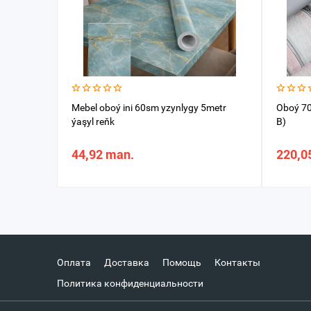
Mebel oboý ini 60sm yzynlygy 5metr
Oboý 70
ýaşyl reňk
B)
44,92 man.
220,0
Оплата
Доставка
Помощь
Контакты
Политика конфиденциальности