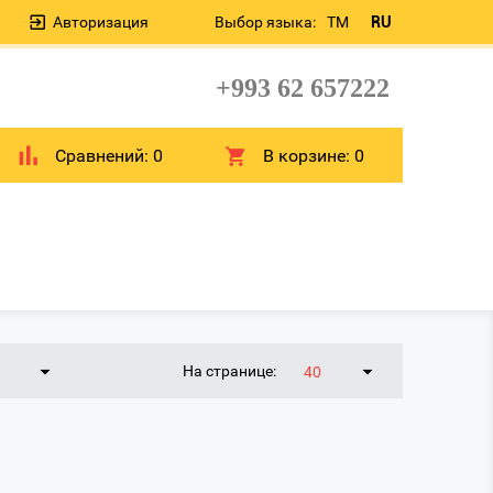
Авторизация
Выбор языка:
TM
RU
+993 62 657222
Сравнений:
0
В корзине:
0
На странице:
40