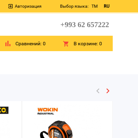
Авторизация
Выбор языка:
TM
RU
+993 62 657222
Сравнений:
0
В корзине:
0