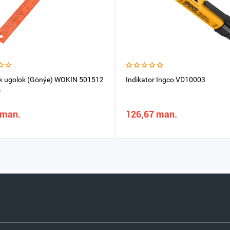
k ugolok (Gönýe) WOKIN 501512
Indikator Ingco VD10003
m
 man.
126,67 man.