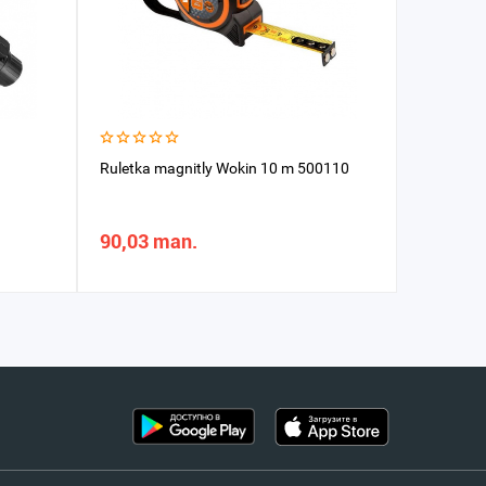
Ruletka magnitly Wokin 10 m 500110
Metr sif
90,03 man.
735,01