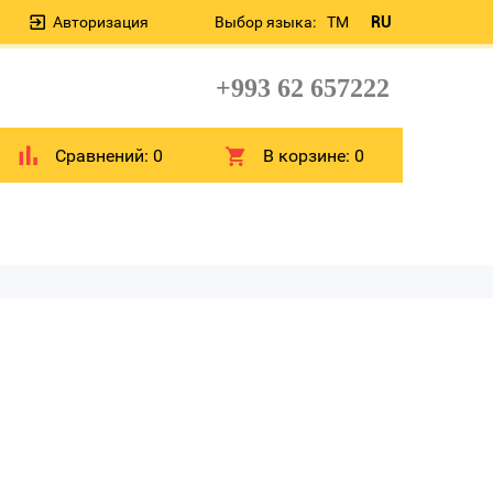
Авторизация
Выбор языка:
TM
RU
+993 62 657222
Сравнений:
0
В корзине:
0