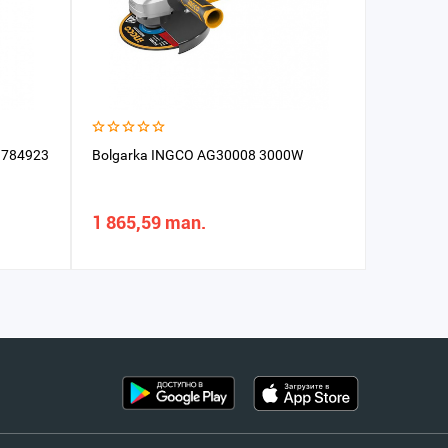
 784923
Bolgarka INGCO AG30008 3000W
Bolgark
1100W
1 865,59 man.
669,41