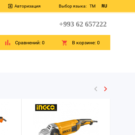
Авторизация
Выбор языка:
TM
RU
+993 62 657222
Сравнений:
0
В корзине:
0