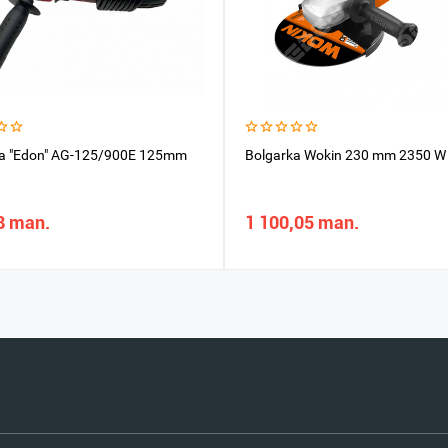
ka "Edon" AG-125/900E 125mm
Bolgarka Wokin 230 mm 2350 W
8 man.
1 100,05 man.