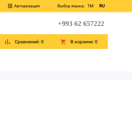
Авторизация
Выбор языка:
TM
RU
+993 62 657222
Сравнений:
0
В корзине:
0