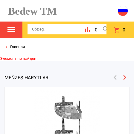
Bedew TM
0
0
Главная
Элемент не найден
MEŇZEŞ HARYTLAR