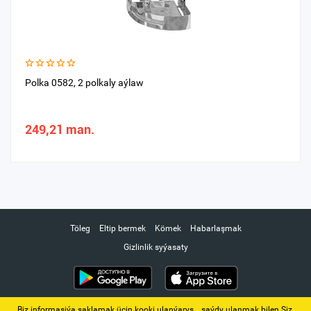
Polka 0582, 2 polkaly aýlaw
249,21 man.
Töleg
Eltip bermek
Kömek
Habarlaşmak
Gizlinlik syýasaty
Biz informasiýa saklamak üçin kooki ulanýarys. ‚ saýdy ulanmak bilen Siz