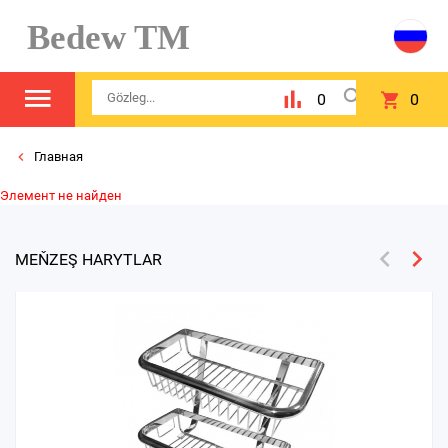
Bedew TM
0
0
Главная
Элемент не найден
MEŇZEŞ HARYTLAR