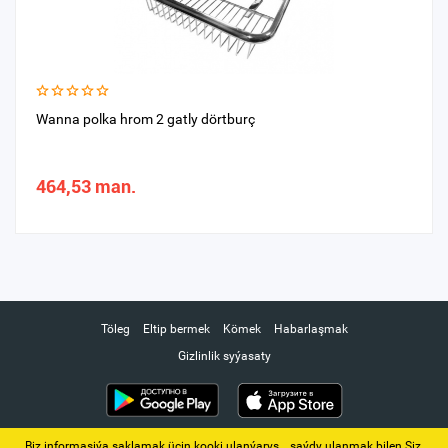
Wanna polka hrom 2 gatly dörtburç
464,53 man.
Töleg
Eltip bermek
Kömek
Habarlaşmak
Gizlinlik syýasaty
Biz informasiýa saklamak üçin kooki ulanýarys. ‚ saýdy ulanmak bilen Siz