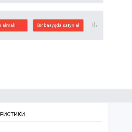
n almak
Bir basyşda satyn al
ЕРИСТИКИ