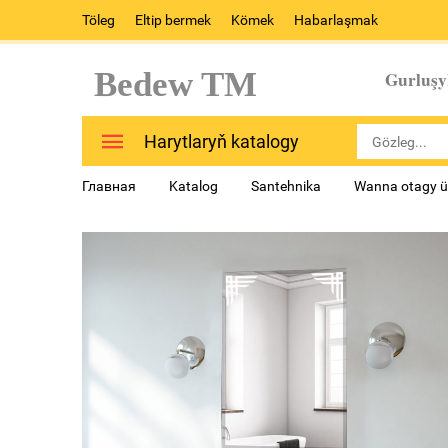
Töleg
Eltip bermek
Kömek
Habarlaşmak
Bedew TM
Gurluşy
Harytlaryň katalogy
Главная
Katalog
Santehnika
Wanna otagy ü