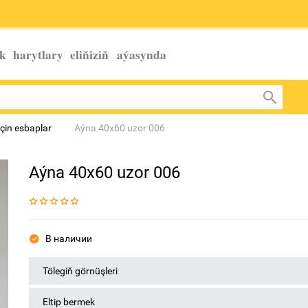
k harytlary eliňiziň
aýasynda
çin esbaplar
Aýna 40x60 uzor 006
Aýna 40x60 uzor 006
В наличии
Tölegiň görnüşleri
Eltip bermek