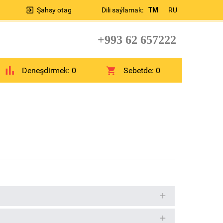
Şahsy otag
Dili saýlamak:
TM
RU
+993 62 657222
Deneşdirmek:
0
Sebetde:
0