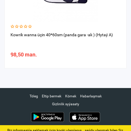
Kowrik wanna üçin 40*60sm (panda gara -ak ) (Hytaý A)
98,50 man.
Töleg
Eltip bermek
Kömek
Habarlaşmak
Gizlinlik syýasaty
Biz informasiýa saklamak üçin kooki ulanýarys. ‚ saýdy ulanmak bilen Siz