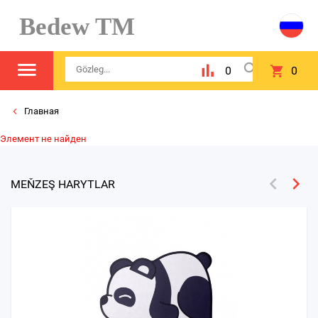
Bedew TM
0
0
Главная
Элемент не найден
MEŇZEŞ HARYTLAR