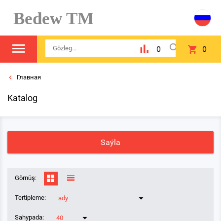
Bedew TM
0
0
Главная
Katalog
Saýla
Görnüş:
Tertipleme:
ady
Sahypada:
40