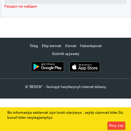
Раздел не найден
Töleg
Eltip bermek
Kömek
Habarlaşmak
Gizlinlik syýasaty
© "BEDEW" - Gurluşyk harytlarynyň internet dükany
Biz informasiýa saklamak üçin kooki ulanýarys. ‚ saýdy ulanmak bilen Siz
bunuň bilen razylaşýarsyňyz.
Razy, ýap