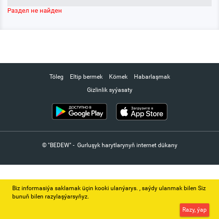
Раздел не найден
Töleg
Eltip bermek
Kömek
Habarlaşmak
Gizlinlik syýasaty
© "BEDEW" - Gurluşyk harytlarynyň internet dükany
Biz informasiýa saklamak üçin kooki ulanýarys. ‚ saýdy ulanmak bilen Siz
bunuň bilen razylaşýarsyňyz.
Razy, ýap