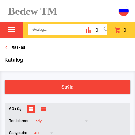
Bedew TM
0
0
Главная
Katalog
Saýla
Görnüş:
Tertipleme:
ady
Sahypada:
40