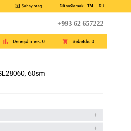
Şahsy otag
Dili saýlamak:
TM
RU
+993 62 657222
Deneşdirmek:
0
Sebetde:
0
SL28060, 60sm