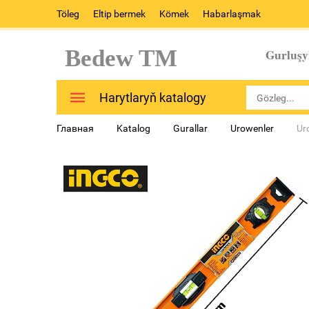
Töleg
Eltip bermek
Kömek
Habarlaşmak
Bedew TM
Gurluşy
Harytlaryň katalogy
Главная
Katalog
Gurallar
Urowenler
Ur