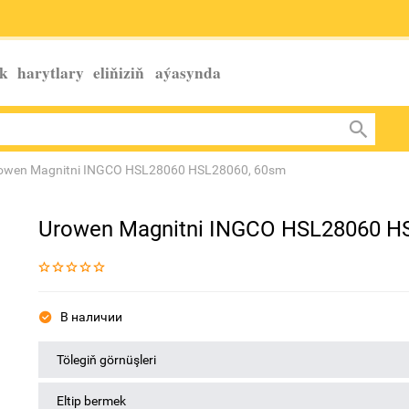
k harytlary eliňiziň
aýasynda
owen Magnitni INGCO HSL28060 HSL28060, 60sm
Urowen Magnitni INGCO HSL28060 H
В наличии
Tölegiň görnüşleri
Eltip bermek