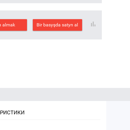
n almak
Bir basyşda satyn al
ЕРИСТИКИ