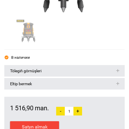
В наличии
Tölegiň görnüşleri
Eltip bermek
1 516,90 man.
-
+
Satyn almak