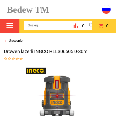
Bedew TM
0
0
Urowenler
Urowen lazerli INGCO HLL306505 0-30m