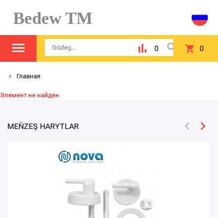
Bedew TM
0
0
Главная
Элемент не найден
MEŇZEŞ HARYTLAR