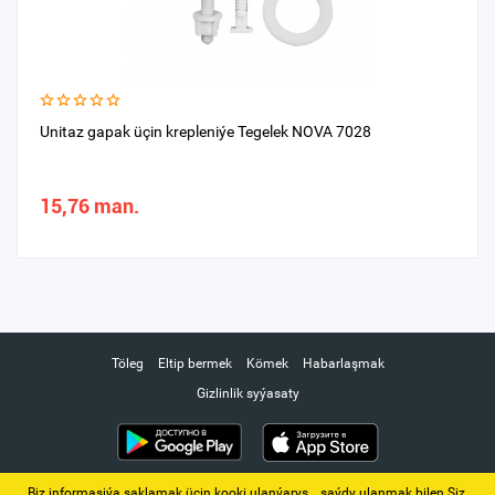
Unitaz gapak üçin krepleniýe Tegelek NOVA 7028
15,76 man.
Töleg
Eltip bermek
Kömek
Habarlaşmak
Gizlinlik syýasaty
Biz informasiýa saklamak üçin kooki ulanýarys. ‚ saýdy ulanmak bilen Siz