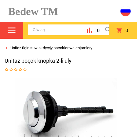
Bedew TM
0
0
Unitaz üçin suw akdyryjy baçoklar we enjamlary
Unitaz boçok knopka 2-li uly