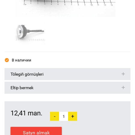
В наличии
Tölegiň görnüşleri
Eltip bermek
12,41 man.
-
+
Satyn almak