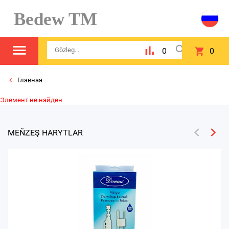
Bedew TM
0
0
Главная
Элемент не найден
MEŇZEŞ HARYTLAR