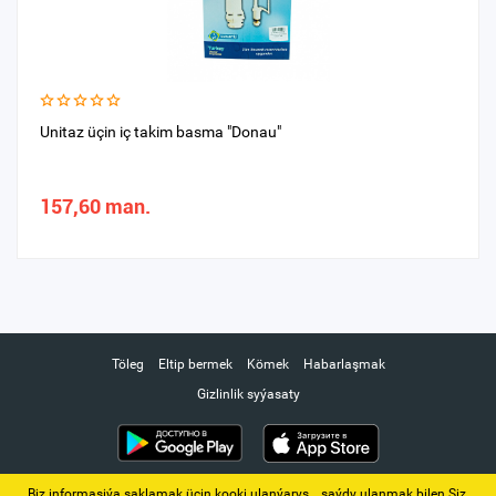
Unitaz üçin iç takim basma "Donau"
157,60 man.
Töleg
Eltip bermek
Kömek
Habarlaşmak
Gizlinlik syýasaty
Biz informasiýa saklamak üçin kooki ulanýarys. ‚ saýdy ulanmak bilen Siz