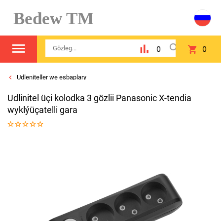
Bedew TM
0
0
Udleniteller we esbaplary
Udlinitel üçi kolodka 3 gözlii Panasonic X-tendia
wyklýüçatelli gara