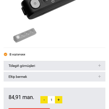
В наличии
Tölegiň görnüşleri
Eltip bermek
84,91 man.
-
+