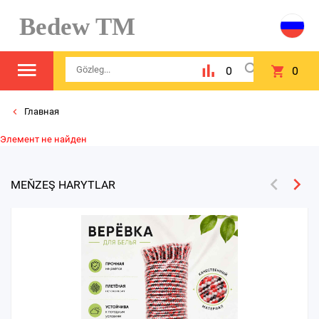
Bedew TM
0
0
Главная
Элемент не найден
MEŇZEŞ HARYTLAR