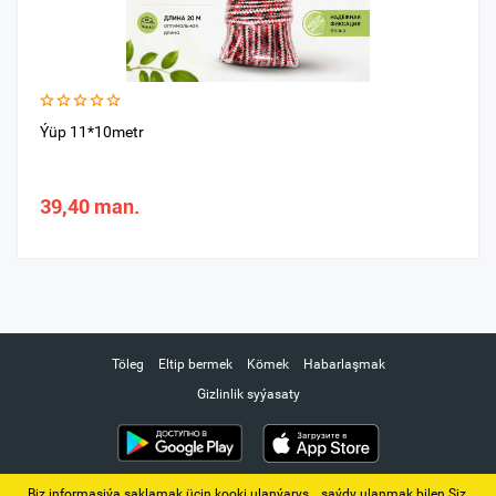
Ýüp 11*10metr
39,40 man.
Töleg
Eltip bermek
Kömek
Habarlaşmak
Gizlinlik syýasaty
Biz informasiýa saklamak üçin kooki ulanýarys. ‚ saýdy ulanmak bilen Siz