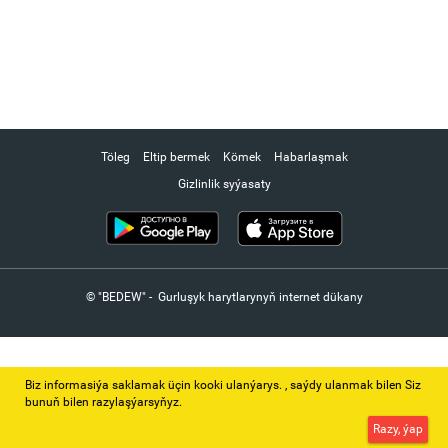
Töleg
Eltip bermek
Kömek
Habarlaşmak
Gizlinlik syýasaty
© "BEDEW" - Gurluşyk harytlarynyň internet dükany
Biz informasiýa saklamak üçin kooki ulanýarys. ‚ saýdy ulanmak bilen Siz
bunuň bilen razylaşýarsyňyz.
Razy, ýap