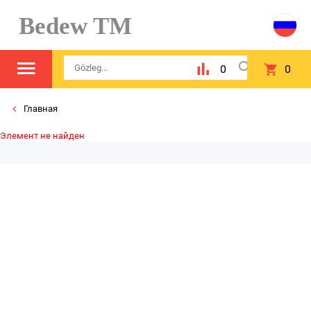
Bedew TM
0
0
Главная
Элемент не найден