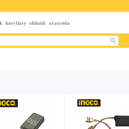
k harytlary eliňiziň
aýasynda