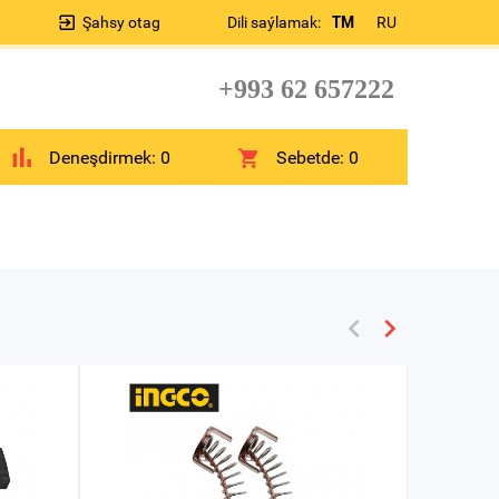
Şahsy otag
Dili saýlamak:
TM
RU
+993 62 657222
Deneşdirmek:
0
Sebetde:
0