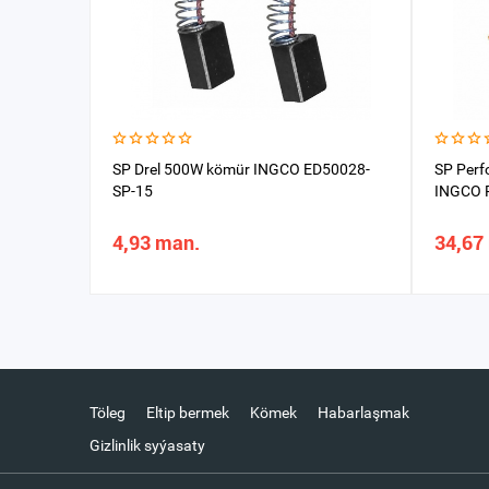
SP Drel 500W kömür INGCO ED50028-
SP Perf
SP-15
INGCO 
4,93 man.
34,67
Töleg
Eltip bermek
Kömek
Habarlaşmak
Gizlinlik syýasaty