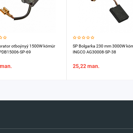
orator otboýnyý 1500W kömür
SP Bolgarka 230 mm 3000W kö
PDB15006-SP-69
INGCO AG30008-SP-38
 man.
25,22 man.