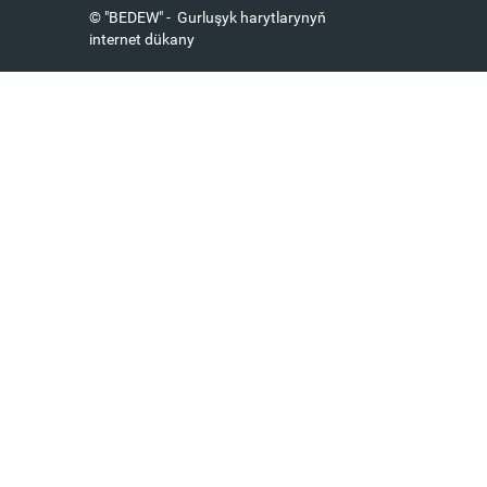
© "BEDEW" - Gurluşyk harytlarynyň
internet dükany