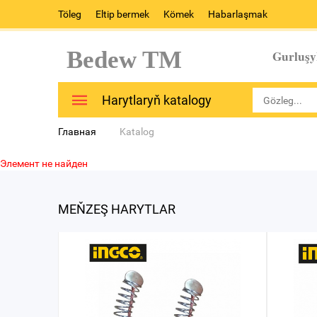
Töleg
Eltip bermek
Kömek
Habarlaşmak
Bedew TM
Gurluşy
Harytlaryň katalogy
Главная
Katalog
Элемент не найден
MEŇZEŞ HARYTLAR