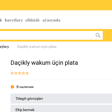
k harytlary eliňiziň
aýasynda
aýlary
Daçikly wakum üçin plata
Daçikly wakum üçin plata
В наличии
Tölegiň görnüşleri
Eltip bermek