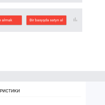
n almak
Bir basyşda satyn al
ЕРИСТИКИ