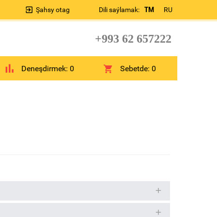
Şahsy otag
Dili saýlamak:
TM
RU
+993 62 657222
Deneşdirmek:
0
Sebetde:
0