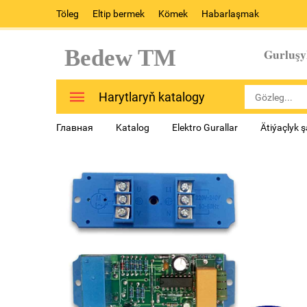
Töleg
Eltip bermek
Kömek
Habarlaşmak
Bedew TM
Gurluşy
Harytlaryň katalogy
Главная
Katalog
Elektro Gurallar
Ätiýaçlyk ş