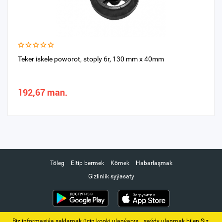
Teker iskele poworot, stoply 6r, 130 mm x 40mm
192,67 man.
Töleg
Eltip bermek
Kömek
Habarlaşmak
Gizlinlik syýasaty
Biz informasiýa saklamak üçin kooki ulanýarys. ‚ saýdy ulanmak bilen Siz