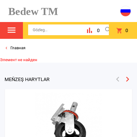
Bedew TM
0
0
Главная
Элемент не найден
MEŇZEŞ HARYTLAR