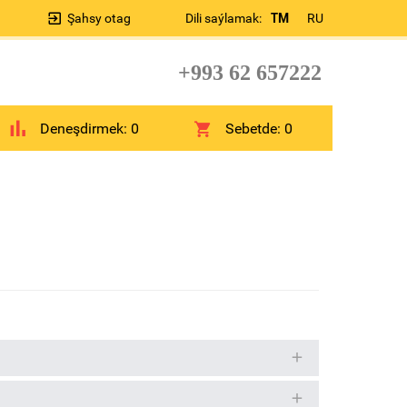
Şahsy otag
Dili saýlamak:
TM
RU
+993 62 657222
Deneşdirmek:
0
Sebetde:
0