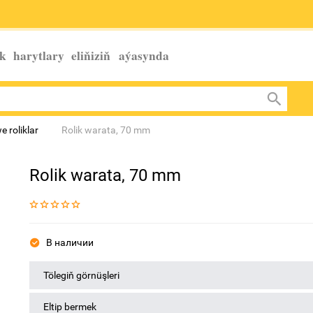
k harytlary eliňiziň
aýasynda
e roliklar
Rolik warata, 70 mm
Rolik warata, 70 mm
В наличии
Tölegiň görnüşleri
Eltip bermek