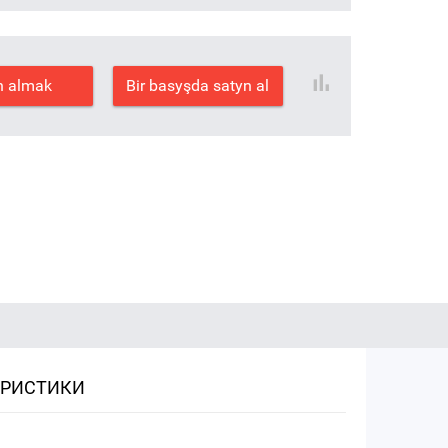
n almak
Bir basyşda satyn al
ЕРИСТИКИ