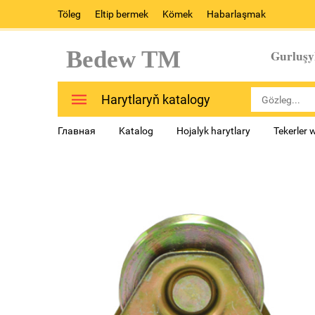
Töleg
Eltip bermek
Kömek
Habarlaşmak
Bedew TM
Gurluşy
Harytlaryň katalogy
Главная
Katalog
Hojalyk harytlary
Tekerler w