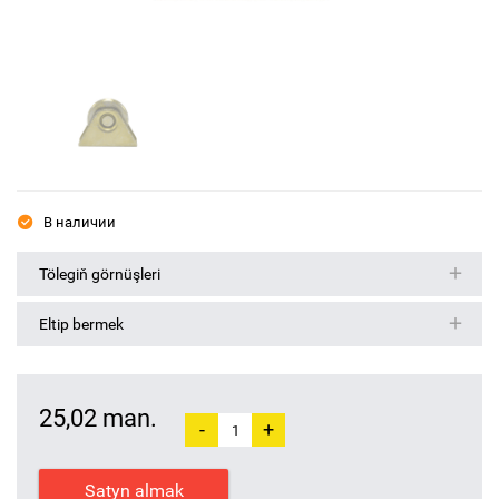
В наличии
Tölegiň görnüşleri
Eltip bermek
25,02 man.
-
+
Satyn almak