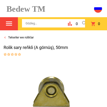
Bedew TM
0
0
Tekerler we roliklar
Rolik sary reňkli (A görnüş), 50mm