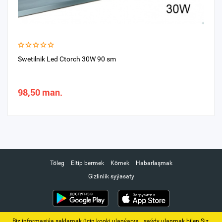
Swetilnik Led Ctorch 30W 90 sm
98,50 man.
Töleg
Eltip bermek
Kömek
Habarlaşmak
Gizlinlik syýasaty
Biz informasiýa saklamak üçin kooki ulanýarys. ‚ saýdy ulanmak bilen Siz