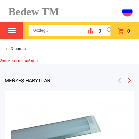
Bedew TM
0
0
Главная
Элемент не найден
MEŇZEŞ HARYTLAR